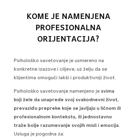
KOME JE NAMENJENA
PROFESIONALNA
ORIJENTACIJA?
Psihološko savetovanje je usmereno na
konkretne izazove i ciljeve, uz želju da se
klijentima omogući lakši i produktivniji život.
Psihološko savetovanje namenjeno je
svima
koji žele da unaprede svoj svakodnevni život,
prevaziđu prepreke koje se javljaju u ličnom ili
profesionalnom kontekstu, ili jednostavno
traže bolje razumevanje svojih misli i emocija
.
Usluga je pogodna za: