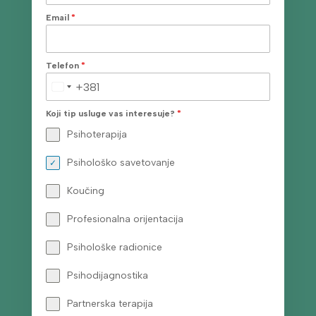
Email
*
Telefon
*
+381
Serbia
+381
Koji tip usluge vas interesuje?
*
Psihoterapija
Psihološko savetovanje
Koučing
Profesionalna orijentacija
Psihološke radionice
Psihodijagnostika
Partnerska terapija