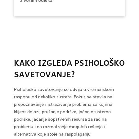
životnih odluka
.
KAKO IZGLEDA PSIHOLOŠKO
SAVETOVANJE?
Psihološko savetovanje se odvija u
vremenskom
rasponu od nekoliko susreta. Fokus se stavlja na
prepoznavanje i istraživanje problema sa kojima
klijent dolazi, pružanje podrške, jačanje sistema
podrške, jačanje sopstvenih resursa za rad na
problemu i na razmatranje mogućih rešenja i
alternativa koje stoje na raspolaganju.