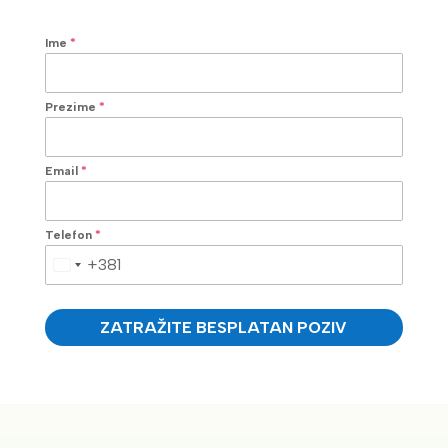
Ime
*
Prezime
*
Email
*
Telefon
*
+381
Serbia
+381
ZATRAŽITE BESPLATAN POZIV