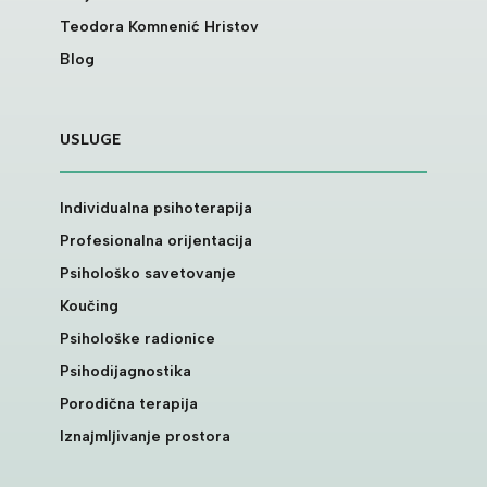
Teodora Komnenić Hristov
Blog
USLUGE
Individualna psihoterapija
Profesionalna orijentacija
Psihološko savetovanje
Koučing
Psihološke radionice
Psihodijagnostika
Porodična terapija
Iznajmljivanje prostora